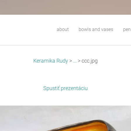
about
bowls and vases
pen
Keramika Rudy
>
...
>
ccc.jpg
Spustiť prezentáciu