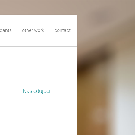
dants
other work
contact
Nasledujúci